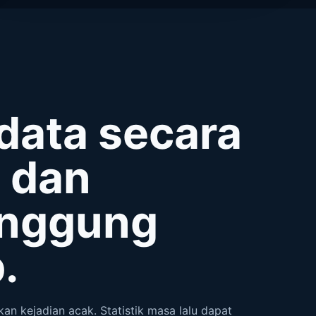
data secara
h dan
anggung
.
an kejadian acak. Statistik masa lalu dapat