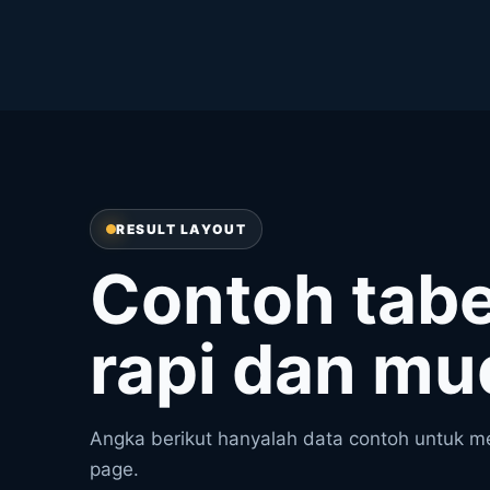
RESULT LAYOUT
Contoh tabe
rapi dan mu
Angka berikut hanyalah data contoh untuk 
page.