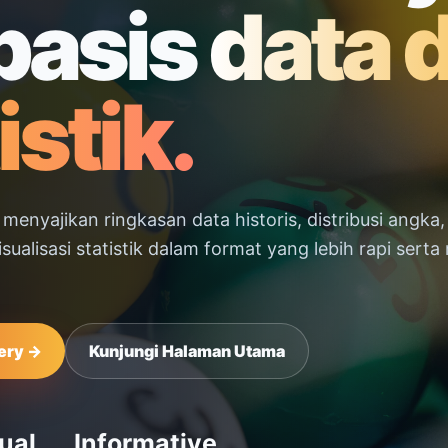
basis
data 
istik.
nyajikan ringkasan data historis, distribusi angka,
sualisasi statistik dalam format yang lebih rapi sert
tery →
Kunjungi Halaman Utama
ual
Informative