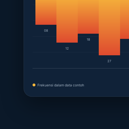
08
18
12
27
Frekuensi dalam data contoh