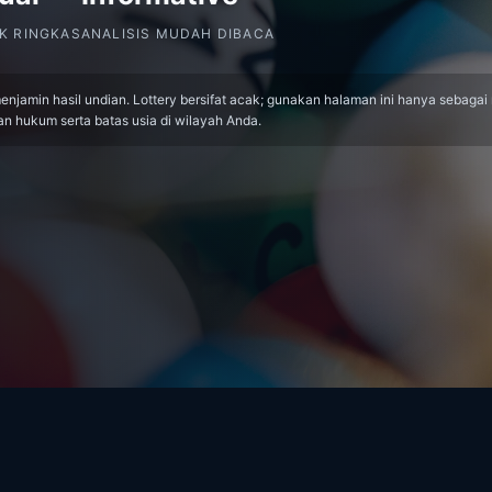
K RINGKAS
ANALISIS MUDAH DIBACA
 menjamin hasil undian. Lottery bersifat acak; gunakan halaman ini hanya sebagai 
ran hukum serta batas usia di wilayah Anda.