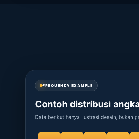
FREQUENCY EXAMPLE
Contoh distribusi angk
Data berikut hanya ilustrasi desain, bukan pr