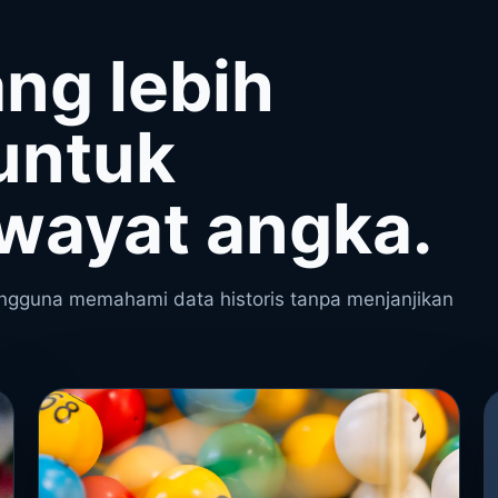
ang lebih
 untuk
wayat angka.
ngguna memahami data historis tanpa menjanjikan